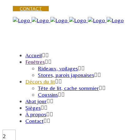
CONTACT
Accueil
Fenêtres
Rideaux, voilages
Stores, parois japonaises
Décors du lit
Tête de lit, cache sommier
Coussins
Abat jour
Sièges
À propos
Contact